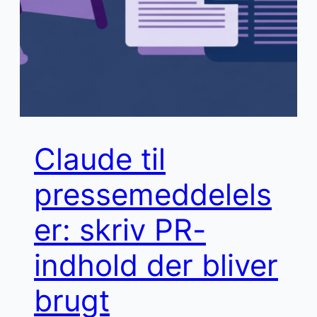
Claude til
pressemeddelels
er: skriv PR-
indhold der bliver
brugt