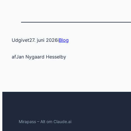
Udgivet
27. juni 2026
i
Blog
af
Jan Nygaard Hesselby
Mirapass – Alt om Claude.ai