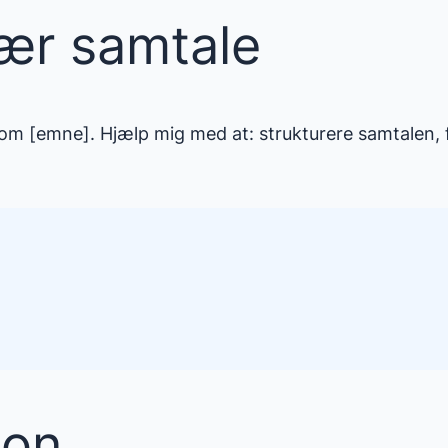
ær samtale
m [emne]. Hjælp mig med at: strukturere samtalen, f
ion