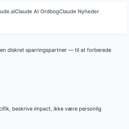
ude.ai
Claude AI Ordbog
Claude Nyheder
 diskret sparringspartner — til at forberede
fik, beskrive impact, ikke være personlig