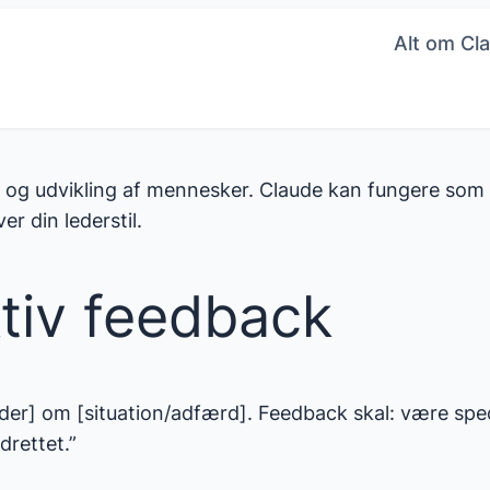
Alt om Cla
g udvikling af mennesker. Claude kan fungere som en
r din lederstil.
tiv feedback
er] om [situation/adfærd]. Feedback skal: være speci
rettet.”