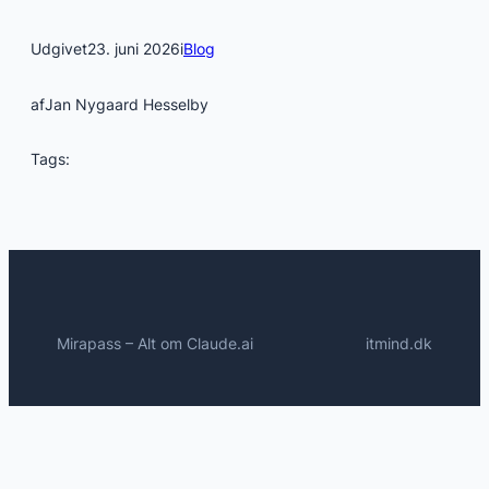
Udgivet
23. juni 2026
i
Blog
af
Jan Nygaard Hesselby
Tags:
Mirapass – Alt om Claude.ai
itmind.dk