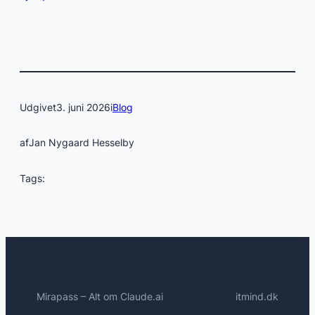
Udgivet
3. juni 2026
i
Blog
af
Jan Nygaard Hesselby
Tags:
Mirapass – Alt om Claude.ai
itmind.dk