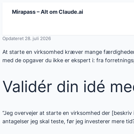
Spring
Mirapass – Alt om Claude.ai
til
indhold
Opdateret 28. juli 2026
At starte en virksomhed kræver mange færdigheder —
med de opgaver du ikke er ekspert i: fra forretningsp
Validér din idé m
“Jeg overvejer at starte en virksomhed der [beskriv
antagelser jeg skal teste, før jeg investerer mere tid