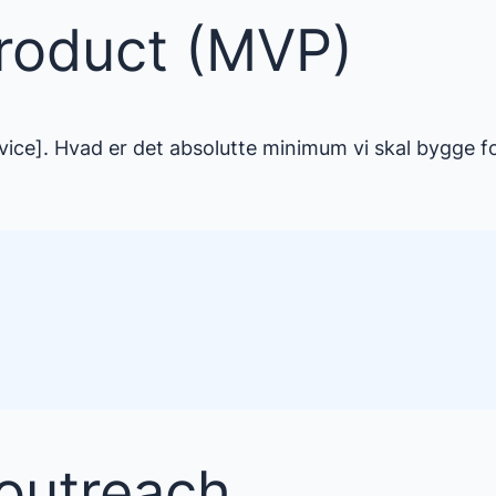
roduct (MVP)
ice]. Hvad er det absolutte minimum vi skal bygge fo
”
 outreach