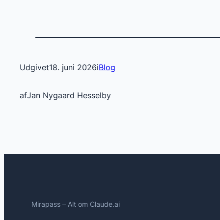
Udgivet
18. juni 2026
i
Blog
af
Jan Nygaard Hesselby
Mirapass – Alt om Claude.ai