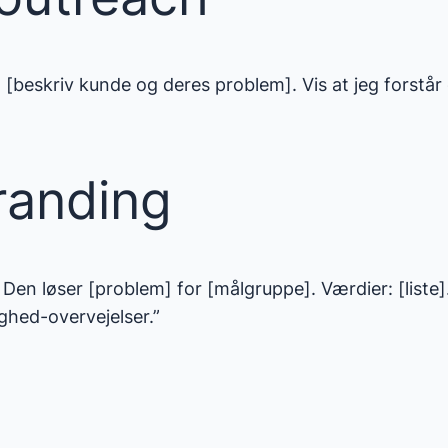
de: [beskriv kunde og deres problem]. Vis at jeg forst
randing
en løser [problem] for [målgruppe]. Værdier: [liste]. 
ghed-overvejelser.”