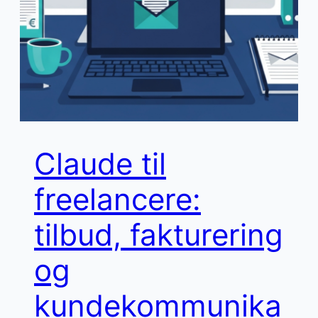
Claude til
freelancere:
tilbud, fakturering
og
kundekommunika