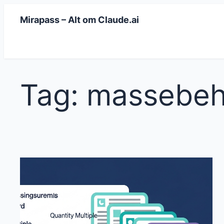
Spring
Mirapass – Alt om Claude.ai
til
indhold
Tag:
massebeh