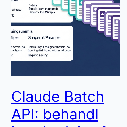
Claude Batch
API: behandl