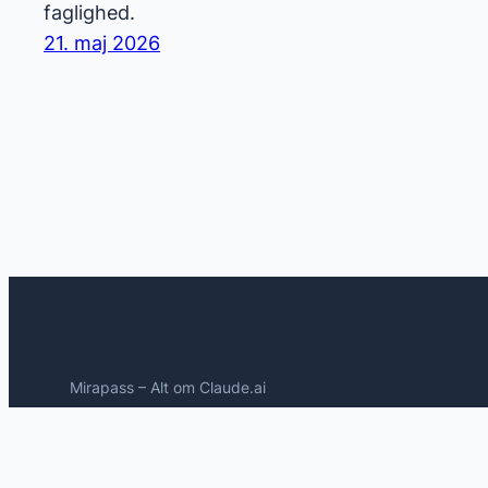
faglighed.
21. maj 2026
Mirapass – Alt om Claude.ai