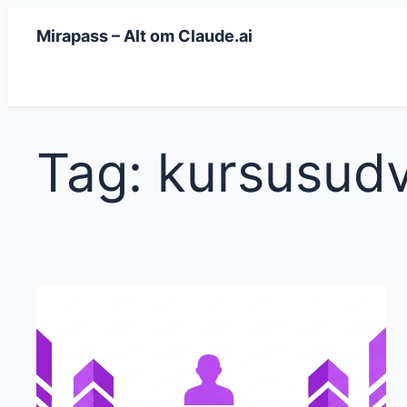
Spring
Mirapass – Alt om Claude.ai
til
indhold
Tag:
kursusudv