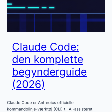
Claude Code:
den komplette
begynderguide
(2026)
Claude Code er Anthroics officielle
kommandolinje-værktøj (CLI) til AI-assisteret