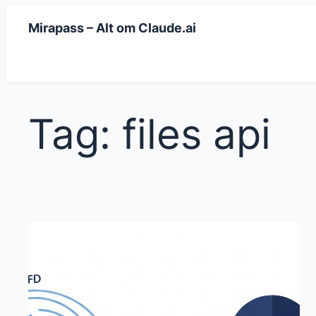
Spring
Mirapass – Alt om Claude.ai
til
indhold
Tag:
files api