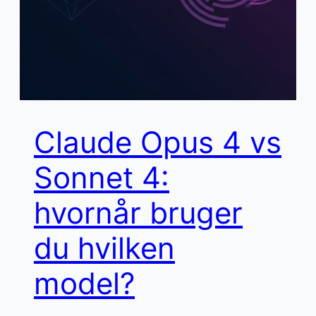
Claude Opus 4 vs
Sonnet 4:
hvornår bruger
du hvilken
model?