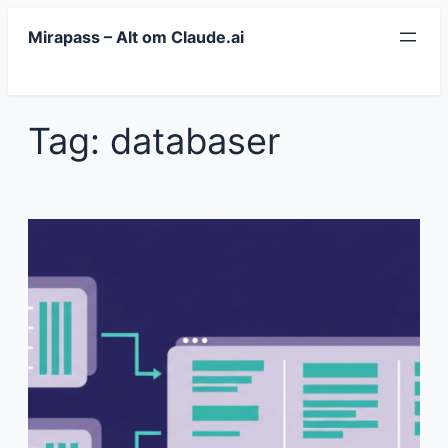
Spring
Mirapass – Alt om Claude.ai
til
indhold
Tag:
databaser