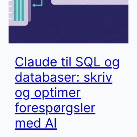
Claude til SQL og
databaser: skriv
og optimer
forespørgsler
med AI