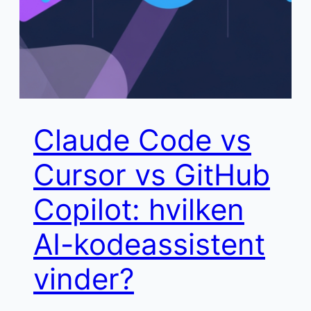
Claude Code vs
Cursor vs GitHub
Copilot: hvilken
AI-kodeassistent
vinder?