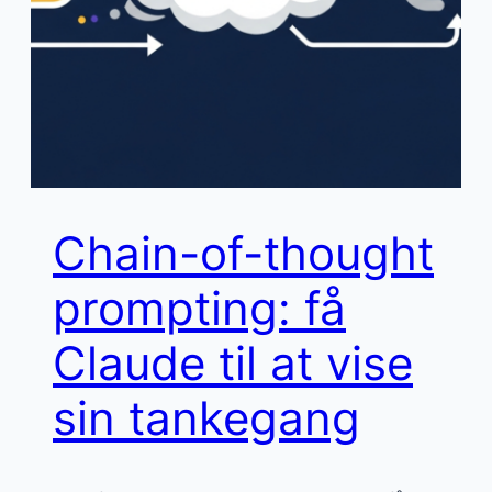
Chain-of-thought
prompting: få
Claude til at vise
sin tankegang