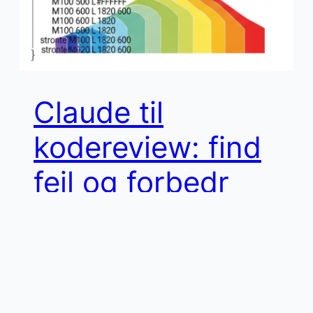
Claude til
kodereview: find
fejl og forbedr
din kode med AI
Kodereview er en af de mest undervurderede
anvendelser af AI i softwareudvikling. Claude kan
gennemgå din kode systematisk, finde fejl,