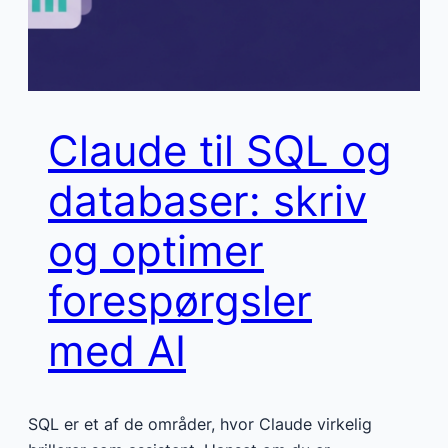
Claude til SQL og
databaser: skriv
og optimer
forespørgsler
med AI
SQL er et af de områder, hvor Claude virkelig