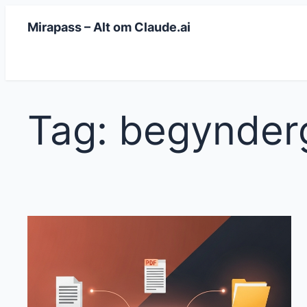
Spring
Mirapass – Alt om Claude.ai
til
indhold
Tag:
begynder