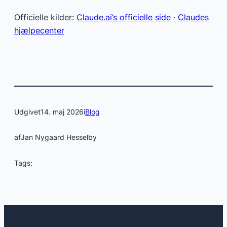
Officielle kilder:
Claude.ai’s officielle side
·
Claudes
hjælpecenter
Udgivet
14. maj 2026
i
Blog
af
Jan Nygaard Hesselby
Tags: