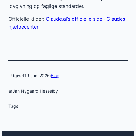
lovgivning og faglige standarder.
Officielle kilder:
Claude.ai’s officielle side
·
Claudes
hjælpecenter
Udgivet
19. juni 2026
i
Blog
af
Jan Nygaard Hesselby
Tags: