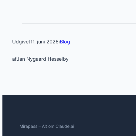
Udgivet
11. juni 2026
i
Blog
af
Jan Nygaard Hesselby
Mirapass – Alt om Claude.ai