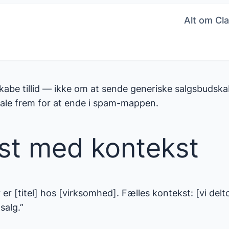
Alt om Cla
skabe tillid — ikke om at sende generiske salgsbudsk
tale frem for at ende i spam-mappen.
st med kontekst
er [titel] hos [virksomhed]. Fælles kontekst: [vi delt
salg.”