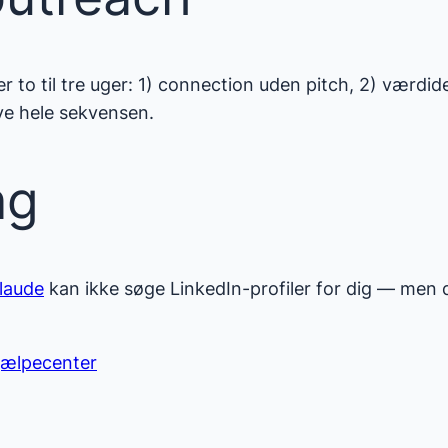
to til tre uger: 1) connection uden pitch, 2) værdideli
ve hele sekvensen.
ng
laude
kan ikke søge LinkedIn-profiler for dig — men d
jælpecenter