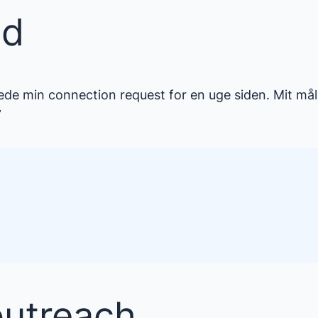
ed
rede min connection request for en uge siden. Mit må
”
outreach