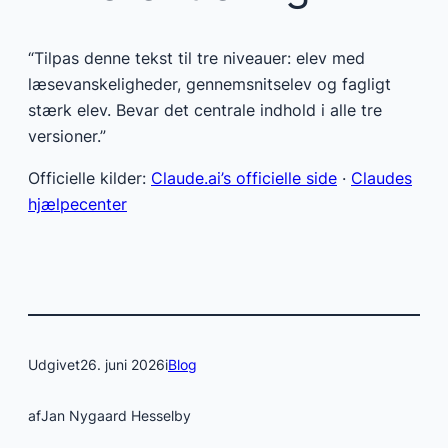
“Tilpas denne tekst til tre niveauer: elev med
læsevanskeligheder, gennemsnitselev og fagligt
stærk elev. Bevar det centrale indhold i alle tre
versioner.”
Officielle kilder:
Claude.ai’s officielle side
·
Claudes
hjælpecenter
Udgivet
26. juni 2026
i
Blog
af
Jan Nygaard Hesselby