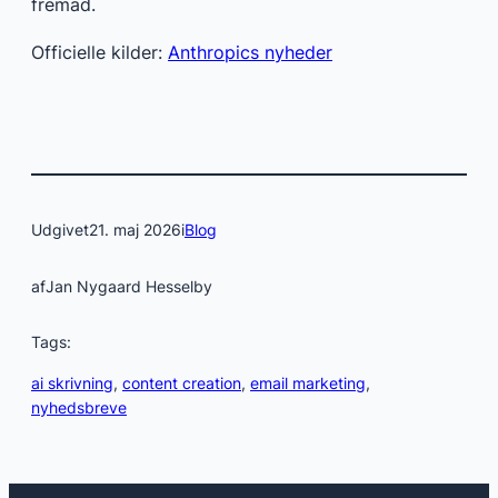
fremad.
Officielle kilder:
Anthropics nyheder
Udgivet
21. maj 2026
i
Blog
af
Jan Nygaard Hesselby
Tags:
ai skrivning
, 
content creation
, 
email marketing
, 
nyhedsbreve